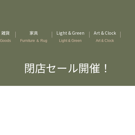
雑貨
家具
Light & Green
Art & Clock
Goods
Furniture ＆ Rug
Light & Green
Art & Clock
閉店セール開催！