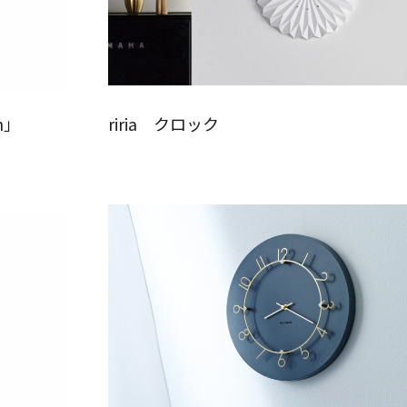
n」
riria クロック