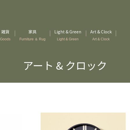
雑貨
家具
Light & Green
Art & Clock
Goods
Furniture ＆ Rug
Light & Green
Art & Clock
アート & クロック